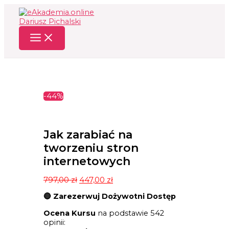
Przejdź
do
treści
-44%
Jak zarabiać na
tworzeniu stron
internetowych
Pierwotna
Aktualna
797,00
zł
447,00
zł
cena
cena
🔴 Zarezerwuj Dożywotni Dostęp
wynosiła:
wynosi:
797,00 zł.
447,00 zł.
Ocena Kursu
na podstawie 542
opinii: