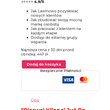
⭐
⭐⭐⭐⭐
4.9/5
Jak Lawinowo pozyskiwać
nowych klientów
Jak zbudować swoją mocną
markę osobistą
Jak pracować z klientem na
każdym etapie
Dostęp do elitarnej grupy
wsparcia
Najniższa cena z 30 dni przed
obniżką: 447 zł
Dodaj do koszyka
ilość
Bezpieczne Płatności
Jak
zarabiać
na
tworzeniu
stron
internetowych
Opis