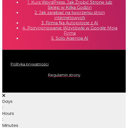
1. Kurs WordPress. Jak Zrobić Stronę lub
Sklep w Kilka Godzin
2. Jak zarabiać na tworzeniu stron
internetowych
3. Firma Na Autopilocie z AI
4. Pozycjonowanie Wizytówki w Google Moja
Firma
5. Solo Agencja AI
Polityka prywatności
Regulamin strony
Days
:
Hours
:
Minutes